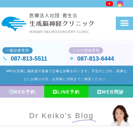
内
容
医療法人社団 恵生会
を
生成脳神経クリニック
ス
IKINARI NEUROSURGERY CLINIC
キ
ッ
一般診療専用
コロナ関連専用
プ
087-813-5511
087-813-6444
MRIを完備し脳疾患の迅速で正確な診断を行います。手足のしびれ、頭痛な
どにお困りの方、お気軽に当院までご相談ください。
WEB予約
LINE予約
WEB問診
Dr Keiko's
Blog