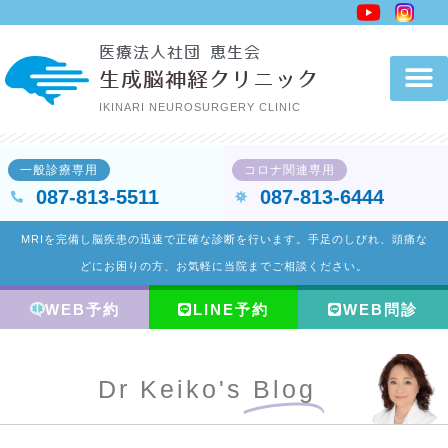
内
容
医療法人社団 恵生会
を
生成脳神経クリニック
ス
IKINARI NEUROSURGERY CLINIC
キ
ッ
一般診療専用
コロナ関連専用
プ
087-813-5511
087-813-6444
MRIを完備し脳疾患の迅速で正確な診断を行います。手足のしびれ、頭痛な
どにお困りの方、お気軽に当院までご相談ください。
WEB予約
LINE予約
WEB問診
Dr Keiko's
Blog