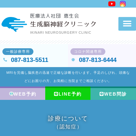
内
容
医療法人社団 恵生会
を
生成脳神経クリニック
ス
IKINARI NEUROSURGERY CLINIC
キ
ッ
一般診療専用
コロナ関連専用
プ
087-813-5511
087-813-6444
MRIを完備し脳疾患の迅速で正確な診断を行います。手足のしびれ、頭痛な
どにお困りの方、お気軽に当院までご相談ください。
WEB予約
LINE予約
WEB問診
診療について
（認知症）