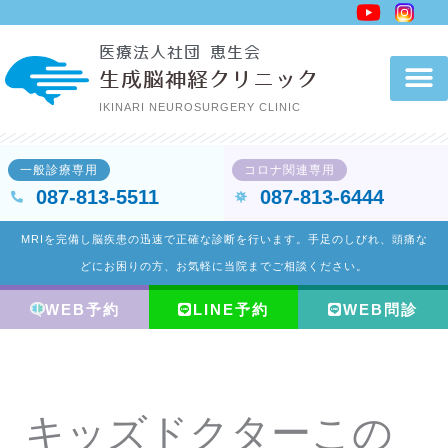
内
容
医療法人社団 恵生会
を
生成脳神経クリニック
ス
IKINARI NEUROSURGERY CLINIC
キ
ッ
一般診療専用
コロナ関連専用
プ
087-813-5511
087-813-6444
MRIを完備し脳疾患の迅速で正確な診断を行います。手足のしびれ、頭痛な
どにお困りの方、お気軽に当院までご相談ください。
WEB予約
LINE予約
WEB問診
キッズドクターこの