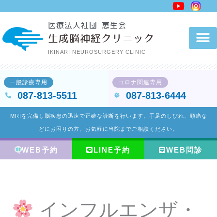
内
容
医療法人社団 恵生会
を
生成脳神経クリニック
ス
IKINARI NEUROSURGERY CLINIC
キ
ッ
一般診療専用
コロナ関連専用
プ
087-813-5511
087-813-6444
MRIを完備し脳疾患の迅速で正確な診断を行います。手足のしびれ、頭痛な
どにお困りの方、お気軽に当院までご相談ください。
WEB予約
LINE予約
WEB問診
インフルエンザ・