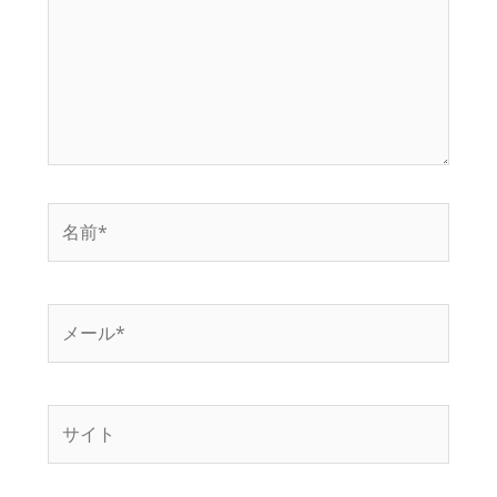
入
力…
名
前
*
メ
ー
ル
*
サ
イ
ト