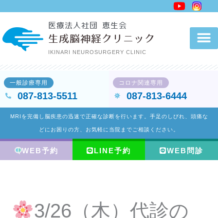
内
容
医療法人社団 恵生会
を
生成脳神経クリニック
ス
IKINARI NEUROSURGERY CLINIC
キ
ッ
一般診療専用
コロナ関連専用
プ
087-813-5511
087-813-6444
MRIを完備し脳疾患の迅速で正確な診断を行います。手足のしびれ、頭痛な
どにお困りの方、お気軽に当院までご相談ください。
WEB予約
LINE予約
WEB問診
3/26（木）代診の